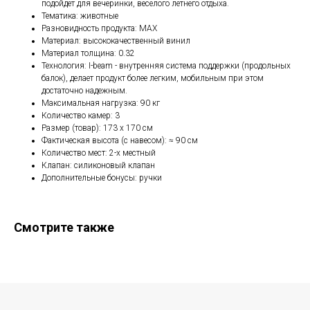
подойдет для вечеринки, веселого летнего отдыха.
Тематика: животные
Разновидность продукта: MAX
Материал: высококачественный винил
Материал толщина: 0.32
Технология: I-beam - внутренняя система поддержки (продольных
балок), делает продукт более легким, мобильным при этом
достаточно надежным.
Максимальная нагрузка: 90 кг
Количество камер: 3
Размер (товар): 173 х 170 см
Фактическая высота (с навесом): ≈ 90 см
Количество мест: 2-х местный
Клапан: силиконовый клапан
Дополнительные бонусы: ручки
Смотрите также