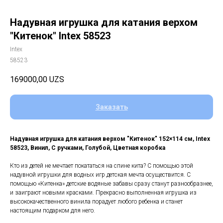
Надувная игрушка для катания верхом
"Китенок" Intex 58523
Intex
58523
169000,00
UZS
Заказать
Надувная игрушка для катания верхом "Китенок" 152×114 см, Intex
58523, Винил, С ручками, Голубой, Цветная коробка
Кто из детей не мечтает покататься на спине кита? С помощью этой
надувной игрушки для водных игр детская мечта осуществится. С
помощью «Китенка» детские водяные забавы сразу станут разнообразнее,
и заиграют новыми красками. Прекрасно выполненная игрушка из
высококачественного винила порадует любого ребенка и станет
настоящим подарком для него.