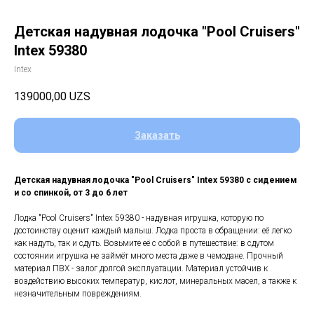
Детская надувная лодочка "Pool Cruisers"
Intex 59380
Intex
139000,00
UZS
Заказать
Детская надувная лодочка "Pool Cruisers" Intex 59380 с сидением
и со спинкой, от 3 до 6 лет
Лодка "Pool Cruisers" Intex 59380 - надувная игрушка, которую по
достоинству оценит каждый малыш. Лодка проста в обращении: её легко
как надуть, так и сдуть. Возьмите её с собой в путешествие: в сдутом
состоянии игрушка не займёт много места даже в чемодане. Прочный
материал ПВХ - залог долгой эксплуатации. Материал устойчив к
воздействию высоких температур, кислот, минеральных масел, а также к
незначительным повреждениям.