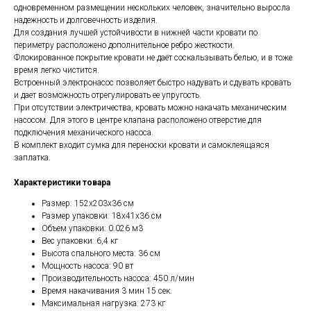
одновременном размещении нескольких человек, значительно выросла
надежность и долговечность изделия.
Для создания лучшей устойчивости в нижней части кровати по
периметру расположено дополнительное ребро жесткости.
Флокированное покрытие кровати не даёт соскальзывать белью, и в тоже
время легко чистится.
Встроенный электронасос позволяет быстро надувать и сдувать кровать
и дает возможность отрегулировать ее упругость.
При отсутствии электричества, кровать можно накачать механическим
насосом. Для этого в центре клапана расположено отверстие для
подключения механического насоса.
В комплект входит сумка для переноски кровати и самоклеящаяся
заплатка.
Характеристики товара
Размер: 152х203х36 см
Размер упаковки: 18x41x36 см
Объем упаковки: 0.026 м3
Вес упаковки: 6,4 кг
Высота спального места: 36 см
Мощность насоса: 90 вт
Производительность насоса: 450 л/мин
Время накачивания 3 мин 15 сек.
Максимальная нагрузка: 273 кг