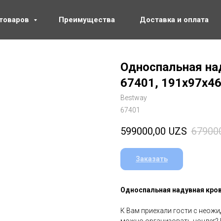
 товаров
Преимущества
Доставка и оплата
Односпальная на
67401, 191х97х4
Bestway
67401
599000,00
UZS
67900
Заказать
Односпальная надувная крова
К Вам приехали гости с неожи