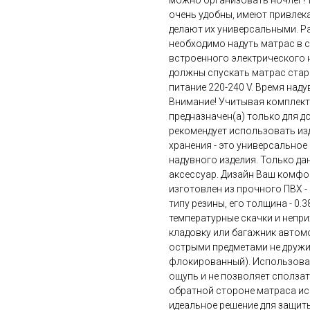
можно организовать ночлег? 
очень удобны, имеют привлек
делают их универсальными. Ра
необходимо надуть матрас в
встроенного электрического н
должны спускать матрас стар
питание 220-240 V. Время надув
Внимание! Учитывая комплект
предназначен(а) только для 
рекомендует использовать изд
хранения - это универсальное
надувного изделия. Только да
аксессуар. Дизайн Ваш комфор
изготовлен из прочного ПВХ -
типу резины, его толщина - 0.
температурные скачки и непри
кладовку или багажник автомо
острыми предметами не дружит
флокированный). Использован
ощупь и не позволяет сползат
обратной стороне матраса исп
идеальное решение для защиты 