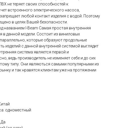
ВХ не теряет своих способностей к
счет встроенного электрического насоса,
 запрещает любой контакт изделия с водой. Поэтому
рещено в целях Вашей безопасности.
од названием I-Beam Самая простая внутренняя
я в данной модели. Состоит из виниловых
 параллельно, которые образуют продольные
ть изделий с данной внутренней системой выглядит
утренняя система является первой и
но, ведь производитель не изменяет себе и до сих
этому типу. Они являються самыми популярными из
 рынку и так нравятся клиентам уже на протяжении
Китай
са: одноместный
 Да