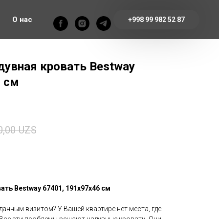
О нас
+998 99 982 52 87
дувная кровать Bestway
6 см
0,00
UZS
ть Bestway 67401, 191х97х46 см
данным визитом? У Вашей квартире нет места, где