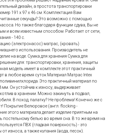
Все эти проблемы решают надувные кровати. Они
ательный дизайн, а простота транспортировки
змер 191 х 97 х 46 см. Комплектация Вам
 считанные секунды? Это возможно с помощью
асоса. Но также благодаря функции сдува, Вы не
ым и всем известным способом. Работает от сети,
ания - 140 с.
ацию (электронасос) матрас, (кровать)
домашнего использования. Производитель не
елие на воде. Сумка для хранения Сумка для
 решение для: транспортировки, хранения, защиты
нная модель имеет в комплекте этот практичный
т в любое время суток Материал Матрас Intex
 поливинилхлорида. Это практичный материал по
38 мм. Он устойчив к износу, выдерживает
хотлив в хранении. Можно закинуть в подвал,
биля. В поход, палатку? Не проблема! Конечно же с
! Покрытие Велюровое (англ. flocking -
ие этого материала делает изделие приятным на
ь постельному белью во время сна. В то же время на
ользуется ПВХ (гладкая поверхность) - это
от износа, а также купания (вода, песок).