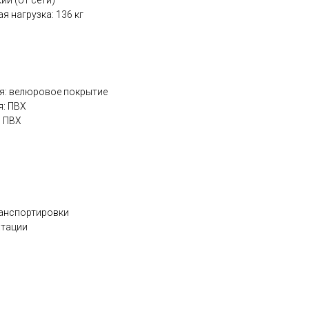
ий (от сети)
 нагрузка: 136 кг
я: велюровое покрытие
я: ПВХ
: ПВХ
ранспортировки
атации