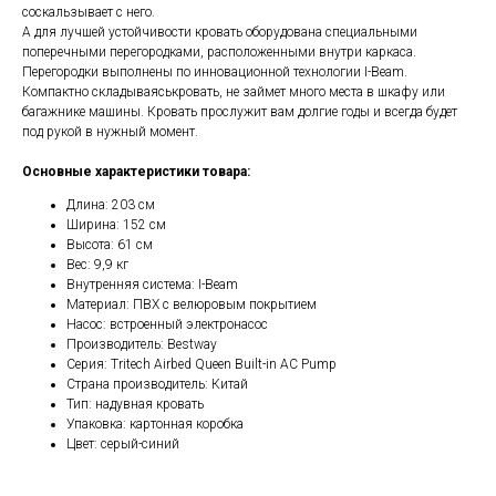
соскальзывает с него.
А для лучшей устойчивости кровать оборудована специальными
поперечными перегородками, расположенными внутри каркаса.
Перегородки выполнены по инновационной технологии I-Beam.
Компактно складываяськровать, не займет много места в шкафу или
багажнике машины. Кровать прослужит вам долгие годы и всегда будет
под рукой в нужный момент.
Основные характеристики товара:
Длина: 203 см
Ширина: 152 см
Высота: 61 см
Вес: 9,9 кг
Внутренняя система: I-Beam
Материал: ПВХ с велюровым покрытием
Насос: встроенный электронасос
Производитель: Bestway
Серия: Tritech Airbed Queen Built-in AC Pump
Страна производитель: Китай
Тип: надувная кровать
Упаковка: картонная коробка
Цвет: серый-синий