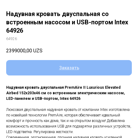
Надувная кровать двуспальная со
встроенным насосом и USB-портом Intex
64926
64926
2399000,00
UZS
Заказать
Надувная кровать двуспальная PremAire II Luxurious Elevated
Airbed 152х203х46 см со встроенным электрическим насосом,
LED-панелем и USB-портом, Intex 64926
Люксовая двуспальная надувная кровать от компании Intex изготовлена
по новейшей технологии PremAire, которая обеспечивает идеальный
комфорт и прочность как дома, так и на открытом воздухе! Добавлена
возможность использования USB для подзарятки различных устройств,
LED подстветка. Регулировка жесткости.
Современная, эргономичная, прочная надувная кровать усиленной