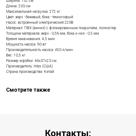
Ширина: 152 см
Длина: 203 см
Максимальная нагрузка: 272 кг
Цвет: верх - бежевый, бока - темно-серый
Насос: встроенный электрический 220В
Материал: ПВХ (винил) с флокированным покрытием, полиэстер
Толщина материала: верх - 0,56 мм, бока и низ - 0,5 мм
Время накачивания: 4,5 мин
Мощность насоса: 90 вт
Производительность насоса: 450 л/мин
Вес: 10,5 кг
Размер коробки: 46х37х23 см
Производитель: Intex (США)
Страна производства: Китай
Смотрите также
Контакты: