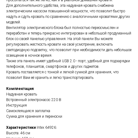
просыпаться так же легко, как и в реальной домашней кровати.
Для дополнительного удобства, эта надувная кровать снабжена
электрическим насосом повышенной мощности, что позволит быстро
надуть и сдуть кровать по сравнению с аналогичными кроватями других
моделей.
Вентилятор электрического блока был полностью переосмыслен и
переработан и теперь прекрасно интегрирован в небольшой продуманный
блок со своей панелью управления. На этой панели Вы можете
регулировать жесткость кровати на своё усмотрение, включать
светодиодную подсветку, что позволит при необходимости дать небольшое
освещение в ночное время.
Также эта панель имеет удобный USB 2.0 - порт, удобный для подзарядки
телефонов, планшетов, смартфонов и других гаджетов.
Кровать поставляется с тонкой и легкой сумкой для хранения, что
позволит Вам её хранить и легко транспортировать.
Комплектация
:
Надувная кровать
Встроенный электронасос 220 В
Инструкция
Самоклеящаяся заплатка
Сумка для хранения и переноски
Характеристики
Intex 64926:
Высота: 46 см