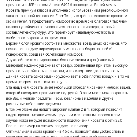
прочности с USB-портом Интекс 64926 воплощение Вашей мечты.
Кровать премиум класса выполнена с использованием революционной
запатентованной технологии Fiber-Tech, что даёт возможность кроватям
серии PremAire предоставить комфорт во время сна благодаря тысячам
волокон устойчивого высококачественного полиэстера, который
составляет её структуру. Это гарантирует идеальную жесткость и
стабильность кровати во время сна.
Верхний слой кровати состоит из множества воздушных карманов, что
позволяет воздуху циркулировать мягко и свободно по всей её
поверхности, создавая облегающий комфорт.
Двухслойные ламинированные боковые стенки и дно (тканевый
материал) надежно удерживают воздух, обеспечивая при этом высокую
прочность и стойкость к проколам, и как следствие - долговечность.
Данная кровать одновременно удерживает в себе плотно воздух и в то же
время невероятно мягкая на ощупь.
Эта надувная кровать имеет небольшой отсек для хранения мелких вещей,
который находится практически под рукой. В этом месте можно хранить
все Ваши мелкие предметы: часы, ювелирные изделия и другие
различные небольшие предметы.
В том же отсеке Вы найдете широкий клапан 2 в 1, который позволит
надуть кровать механическим - ручным или ножным насосов в том
случае, когда не будет возможности подключения кровати к сети 220
Вольт. Например на свежем воздухе, на природе.
Оптимальная высота кровати - в 46 см., позволит Вам удобно спать и