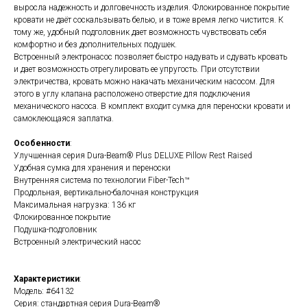
выросла надежность и долговечность изделия. Флокированное покрытие
кровати не даёт соскальзывать белью, и в тоже время легко чистится. К
тому же, удобный подголовник дает возможность чувствовать себя
комфортно и без дополнительных подушек.
Встроенный электронасос позволяет быстро надувать и сдувать кровать
и дает возможность отрегулировать ее упругость. При отсутствии
электричества, кровать можно накачать механическим насосом. Для
этого в углу клапана расположено отверстие для подключения
механического насоса. В комплект входит сумка для переноски кровати и
самоклеющаяся заплатка.
Особенности
:
Улучшенная серия Dura-Beam® Plus DELUXE Pillow Rest Raised
Удобная сумка для хранения и переноски
Внутренняя сиcтема по технологии Fiber-Tech™
Продольная, вертикально-балочная конструкция
Максимальная нагрузка: 136 кг
Флокированное покрытие
Подушка-подголовник
Встроенный электрический насос
Характеристики
:
Модель: #64132
Серия: стандартная серия Dura-Beam®