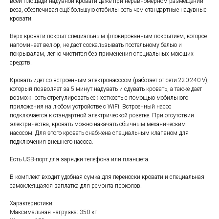
всей площади надувной кровати даже при неравномерном размещении
веса, обеспечивая ещё большую стабильность чем стандартные надувные
кровати.
Верх кровати покрыт специальным флокированным покрытием, которое
напоминает велюр, не даст соскальзывать постельному белью и
покрывалам, легко чистится без применения специальных моющих
средств.
Кровать идет со встроенным электронасосом (работает от сети 220-240 V),
который позволяет за 5 минут надувать и сдувать кровать, а также дает
возможность отрегулировать ее жесткость с помощью мобильного
приложения на любом устройстве с WiFi. Встроенный насос
подключается к стандартной электрической розетке. При отсутствии
электричества, кровать можно накачать обычным механическим
насосом. Для этого кровать снабжена специальным клапаном для
подключения внешнего насоса.
Есть USB-порт для зарядки телефона или планшета.
В комплект входит удобная сумка для переноски кровати и специальная
самоклеящаяся заплатка для ремонта проколов.
Характеристики:
Максимальная нагрузка: 350 кг