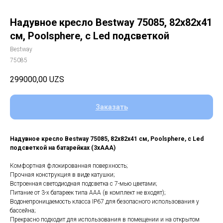
Надувное кресло Bestway 75085, 82x82x41
см, Poolsphere, с Led подсветкой
Bestway
75085
299000,00
UZS
Заказать
Надувное кресло Bestway 75085, 82x82x41 см, Poolsphere, с Led
подсветкой на батарейках (3хААА)
Комфортная флокированная поверхность;
Прочная конструкция в виде катушки;
Встроенная светодиодная подсветка с 7-мью цветами;
Питание от 3-х батареек типа ААА (в комплект не входят);
Водонепроницаемость класса IP67 для безопасного использования у
бассейна;
Прекрасно подходит для использования в помещении и на открытом