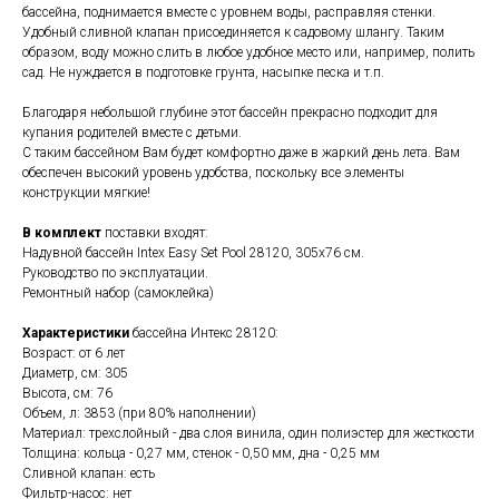
бассейна, поднимается вместе с уровнем воды, расправляя стенки.
Удобный сливной клапан присоединяется к садовому шлангу. Таким
образом, воду можно слить в любое удобное место или, например, полить
сад. Не нуждается в подготовке грунта, насыпке песка и т.п.
Благодаря небольшой глубине этот бассейн прекрасно подходит для
купания родителей вместе с детьми.
С таким бассейном Вам будет комфортно даже в жаркий день лета. Вам
обеспечен высокий уровень удобства, поскольку все элементы
конструкции мягкие!
В комплект
поставки входят:
Надувной бассейн Intex Easy Set Pool 28120, 305х76 см.
Руководство по эксплуатации.
Ремонтный набор (самоклейка)
Характеристики
бассейна Интекс 28120:
Возраст: от 6 лет
Диаметр, см: 305
Высота, см: 76
Объем, л: 3853 (при 80% наполнении)
Материал: трехслойный - два слоя винила, один полиэстер для жесткости
Толщина: кольца - 0,27 мм, стенок - 0,50 мм, дна - 0,25 мм
Сливной клапан: есть
Фильтр-насос: нет