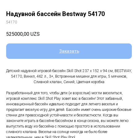
Надувной бассейн Bestway 54170
54170
525000,00
UZS
Заказать
Детский надувной игровой бассейн Skill Shot 237 x 152 x 94 см, BESTWAY,
54170, Винил, 462 л., 3+, Встроенные мишени для игры, 5 мячиков,
Сливной клапан, Синий, Цветная коробка
Разработанный для того, чтобы дети (и взрослые) могли веселиться,
игровой комплекс Skill Shot Play зовет вас в бассейн! Этот забавный,
инновационный бассейн идеально подходит для летнего веселья и
предлагает веселую игру для детей. Бассейн имеет очень широкие боковые
стенки для превосходной устойчивости и безопастности. Когда вы
закончите играть в бассейне бассейном в конце сезона, вы можете легко
выпустить воду из бассейна с помощью простого в использовании
сливного клапана. Веселье на солнце никогда не было более
увлекательным, чем в Skill Shot Play Pool.