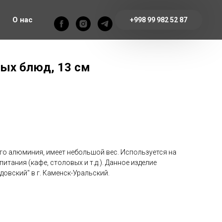
О нас
+998 99 982 52 87
рых блюд, 13 см
го алюминия, имеет небольшой вес. Используется на
тания (кафе, столовых и т.д.). Данное изделие
довский" в г. Каменск-Уральский.