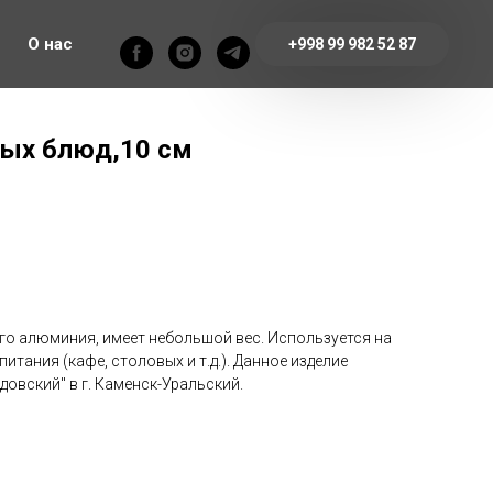
О нас
+998 99 982 52 87
вых блюд,10 см
го алюминия, имеет небольшой вес. Используется на
тания (кафе, столовых и т.д.). Данное изделие
довский" в г. Каменск-Уральский.