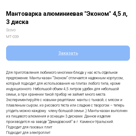
Мантоварка алюминиевая "Эконом" 4,5 л,
3 диска
Scovo
МТ-039
Заказать
Для приготовления любимого многими блюда у нас есть отдельное
предложение. Манты-казан "Эконом" отличается надежным корпусом,
который подходит для использования на плитах любого типа, кроме
индукционного. Небольшой объем 4,5 литров удобен для небольшой
семьи, а при хранении такой прибор не займет много места.
Экспериментируйте с новыми рецептами: манты с тыквой; с мясом и
плавленым сыром; из рисового теста или сладкие с творогом – теперь
угодить можно каждому члену большой семьи ;) Манты-казан выполнен
из пищевого алюминия и оснащен 3 дисками. Данное изделие
производится на заводе "Демидовский" в г. Каменск-Уральский.
Подходит для газовых плит
Подходит для электроплит