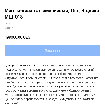
Манты-казан алюминиевый, 15 л, 4 диска
МШ-018
Scovo
МШ-018
499000,00
UZS
Заказать
Для приготовления любимого многими блюда у нас есть отдельное
предложение. Манты-казан отличается надежным корпусом, который
подходит для использования на плитах любого типа, кроме
индукционного. Большой объем 15 литров, позволит собрать настоящее
семейное застолье. Экспериментируйте с новыми рецептами: манты с
тыквой; с мясом и плавленым сыром; из рисового теста или сладкие с
творогом – теперь угодить можно каждому члену большой семьи ;)
Манты-казан выполнен из пищевого алюминия и оснащен 4 дисками.
Данное изделие производится на заводе "Демидовский" в г. Каменск-
Уральский.