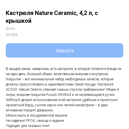
Кастрюля Nature Ceramic, 4,2 л, с
крышкой
Scovo
NU-028
Заказать
В каждой семье, наверняка, есть кастрюля, в которой готовится блюдо не
на один день. Большой объем, качественное внешнее и внутренне
покрытие – вот минимальный набор необходимых качеств, которые
должны присутствовать в характеристиках такой посуды. Кастрюля
SCOVO Nature Ceramic отвечает самым строгим требованиям! Объем 4
литра, внешнее покрытие Fusion Whitford и не нагревающиеся ручки
Softtouch делают использование этой кастрюли удобным и приятным!
Ароматный борщ, сытное харчо или легкий минестроне – в одно
мгновение покорят домашних.
Можно мыть в посудомоечной машине
Не содержит PFOA, свинца и кадмия
Подходит для газовых плит