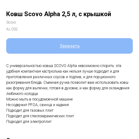
Ковш Scovo Alpha 2,5 л, с крышкой
Scovo
AL-032
Заказать
С универсальностью ковша SCOVO Alpha невозможно спорить: эта
удобная компактная кастрюлька как нельзя лучше подходит и для
приготовления различных соусов и подлив, и для порционного
разогревания блюда. Съемная ручка позволит вам использовать ковш
как форму для выпечки, готовя в духовке, и как форму для охлаждения
любимого холодца.
Можно мыть в посудомоечной машине
Не содержит PFOA, свинца и кадмия
Подходит для газовых плит
Подходит для стеклокерамических плит
Подходит для электроплит