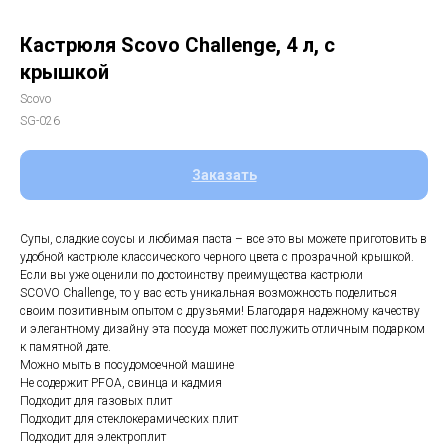
Кастрюля Scovo Challenge, 4 л, с
крышкой
Scovo
SG-026
Заказать
Супы, сладкие соусы и любимая паста – все это вы можете приготовить в
удобной кастрюле классического черного цвета с прозрачной крышкой.
Если вы уже оценили по достоинству преимущества кастрюли
SCOVO Challenge, то у вас есть уникальная возможность поделиться
своим позитивным опытом с друзьями! Благодаря надежному качеству
и элегантному дизайну эта посуда может послужить отличным подарком
к памятной дате.
Можно мыть в посудомоечной машине
Не содержит PFOA, свинца и кадмия
Подходит для газовых плит
Подходит для стеклокерамических плит
Подходит для электроплит