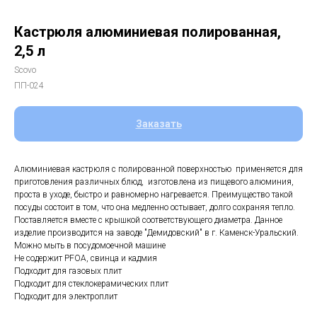
Кастрюля алюминиевая полированная,
2,5 л
Scovo
ПП-024
Заказать
Алюминиевая кастрюля с полированной поверхностью применяется для
приготовления различных блюд, изготовлена из пищевого алюминия,
проста в уходе, быстро и равномерно нагревается. Преимущество такой
посуды состоит в том, что она медленно остывает, долго сохраняя тепло.
Поставляется вместе с крышкой соответствующего диаметра. Данное
изделие производится на заводе "Демидовский" в г. Каменск-Уральский.
Можно мыть в посудомоечной машине
Не содержит PFOA, свинца и кадмия
Подходит для газовых плит
Подходит для стеклокерамических плит
Подходит для электроплит