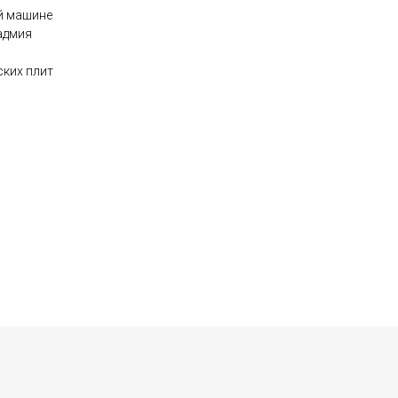
й машине
адмия
ских плит