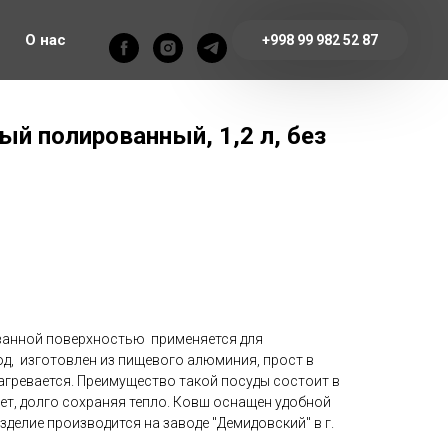
О нас
+998 99 982 52 87
й полированный, 1,2 л, без
анной поверхностью применяется для
д, изготовлен из пищевого алюминия, прост в
агревается. Преимущество такой посуды состоит в
ет, долго сохраняя тепло. Ковш оснащен удобной
зделие производится на заводе "Демидовский" в г.