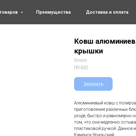
 товаров
Преимущества
Доставка и оплата
Ковш алюминиевы
крышки
Scovo
ПП-032
Заказать
Алюминиевый ковш с полиров
приготовления различных блю
уходе, быстро и равномерно н
том, что она медленно остыва
пластиковой ручкой. Данное и
Каменск-Уральский.