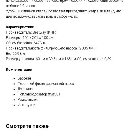
легко разобран и собран заново. Время сборки и подключения бассейна
не более 1-2 часов.
Удобный сливной клапан позволяет присоединить садовый шланг, что
дает возможность слить воду в любое место.
Характеристики
Производитель: Bestway (КНР)
Размеры: 404 х 201 х 100 см
Объем бассейна: 6478 л.
Производительность фильтрующего насоса : 2006 л/ч.
Вес 66.93 кг
Размер упаковки: 60 см × 39,5 см × 165 см Объем упаковки:0,39
Комплектация
Бассейн
Песочный фильтрационный насос
Лестница
Поплавок-дозатор #58501
Ремкомплект
Инструкция
Смотрите также