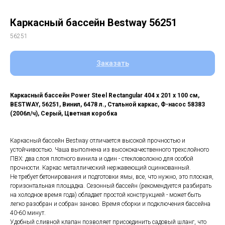
Каркасный бассейн Bestway 56251
56251
Заказать
Каркасный бассейн Power Steel Rectangular 404 х 201 х 100 см,
BESTWAY, 56251, Винил, 6478 л., Стальной каркас, Ф-насос 58383
(2006л/ч), Серый, Цветная коробка
Каркасный бассейн Bestway отличается высокой прочностью и
устойчивостью. Чаша выполнена из высококачественного трехслойного
ПВХ: два слоя плотного винила и один - стекловолокно для особой
прочности. Каркас металлический нержавеющий оцинкованный.
Не требует бетонирования и подготовки ямы, все, что нужно, это плоская,
горизонтальная площадка. Сезонный бассейн (рекомендуется разбирать
на холодное время года) обладает простой конструкцией - может быть
легко разобран и собран заново. Время сборки и подключения бассейна
40-60 минут.
Удобный сливной клапан позволяет присоединить садовый шланг, что