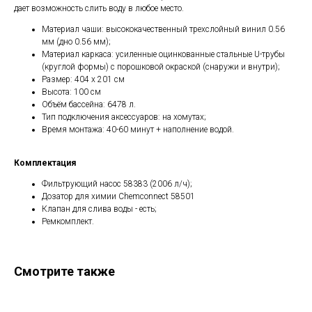
дает возможность слить воду в любое место.
Материал чаши: высококачественный трехслойный винил 0.56
мм (дно 0.56 мм);
Материал каркаса: усиленные оцинкованные стальные U-трубы
(круглой формы) с порошковой окраской (снаружи и внутри);
Размер: 404 х 201 см
Высота: 100 см
Объём бассейна: 6478 л.
Тип подключения аксессуаров: на хомутах;
Время монтажа: 40-60 минут + наполнение водой.
Комплектация
Фильтрующий насос 58383 (2006 л/ч);
Дозатор для химии Chemconnect 58501
Клапан для слива воды - есть;
Ремкомплект.
Смотрите также