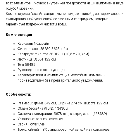
всех элементов. Рисунок внутренней поверхности чаши выполнен в виде
голубой мозаики.
Комплектуется бассейн защитным тентом, лестницей, дозатором хлора и
фильтрационной установкой со сменным картриджем, которые
гарантирует поддержку чистоты воды.
Комплектация
Каркасный бассейн
Фильтр-насос 58389 5678 л / ч
Картридж фильтра 58012 III (10,6 x 20,3 см)
Лестница 58331 122 см
Тент 58485
Руководство по эксплуатации
Характеристики и комплектация могут быть изменены
производителем без предварительного уведомления.
Особенности:
Размеры: длина 549 см, ширина 274 см, высота 122 см
Объем бассейна (90%): 13430 л
Система фильтрации: 5678 л/ч, картриджная (#58389)
Установка: только наземная
Серия Power Steel
Трехслойный ПВХ с армировочной сеткой из полиэстера