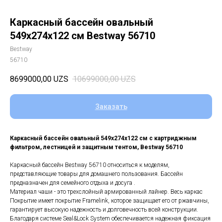
Каркасный бассейн овальный
549х274х122 см Bestway 56710
Bestway
56710
8699000,00
UZS
10699000,00
UZS
Заказать
Каркасный бассейн овальный 549х274х122 см с картриджным
фильтром, лестницей и защитным тентом, Bestway 56710
Каркасный бассейн Bestway 56710 относиться к моделям,
представляющие товары для домашнего пользования. Бассейн
предназначен для семейного отдыха и досуга .
Материал чаши - это трехслойный армированный лайнер. Весь каркас
Покрытие имеет покрытие Framelink, которое защищает его от ржавчины,
гарантирует высокую надежность и долговечность всей конструкции.
Благодаря системе Seal&Lock System обеспечивается надежная фиксация