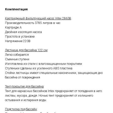
Комплектация
:
Картриджный фильтрующий насос Intex 28638
:
Производительность 3785 литров в час
Картридж А
Двойная изоляция насоса
Простота в установке
Напряжение 220В
Лестница для бассейна 122 см
:
Легко собирается
Съемные ступени
Изготовлена из стали с влагозащищенным покрытием
Ступеньки сделаны из усиленного ABS пластика
Стойки лестницы имеют специальные наконечники, защищающие дно
бассейна от повреждения
Тент-покрытие для бассейна
:
Тент для каркасных бассейнов Intex предохраняет от попадания в него
листвы, мусора, дождя. Ночью тент предохраняет от излишнего
остывания и испарения воды.
Подстилка под бассейн
: