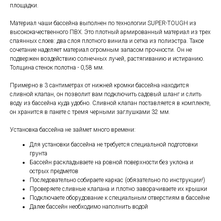
площадки.
Материал чаши бассейна выполнен по технологии SUPER-TOUGH из
высококачественного ПВХ. Это плотный армированный материал из трех
спаянных слоев: два слоя плотного винила и сетка из полиэстра. Такое
сочетание наделяет материал огромным запасом прочности. Он не
подвержен воздействию солнечных лучей, растягиванию и истиранию.
Толщина стенок полотна - 0,58 мм.
Примерно в 3 сантиметрах от нижней кромки бассейна находится
сливной клапан, он позволит вам подключить садовый шланг и слить
воду из бассейна куда удобно. Сливной клапан поставляется в комплекте,
он хранится в пакете с тремя черными заглушками 32 мм.
Установка бассейна не займет много времени:
Для установки бассейна не требуется специальной подготовки
грунта
Бассейн раскладываете на ровной поверхности без уклона и
острых предметов
Последовательно собираете каркас (обязательно по инструкции!)
Проверяете сливные клапана и плотно заворачиваете их крышки
Подключаете оборудование к специальным отверстиям в бассейне
Далее бассейн необходимо наполнить водой