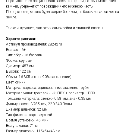
Подстилка Intex защитит Ваш бассейн от грязи, острых маленьких
камней, убережет от повреждений его нижнюю часть.
По подстилке, можно будет ходить босиком, не боясь испачкаться на
земле.
Также интрукция, заплатки-самоклейки и сливной клапан.
Характеристики:
Артикул производителя: 28242NP
Возраст: 6+
Тип: сборный бассейн
Форма: круглая
Диаметр: 457 см
Высота: 122 см
Объем: 16 805 л (при 90% заполнении)
Цвет: синий
Материал каркаса: оцинкованные стальные трубы
Материал чаши: трехслойный: ПВХ + полиэстр + ПВХ
Толщина материала: стенок - 0,58 мм, дна - 0,35 мм
Фильтр-насос: 3 785 л/ч, 220-240 Вольт
Диаметр шлангов: 32 мм
Тип фильтра: картриджный
Время установки: 45 мин
Вес упаковки: 71 кг
Размер упаковки: 115х54х48 см