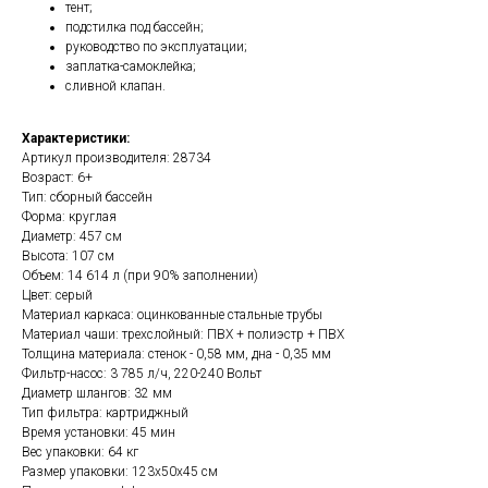
тент;
подстилка под бассейн;
руководство по эксплуатации;
заплатка-самоклейка;
сливной клапан.
Характеристики:
Артикул производителя: 28734
Возраст: 6+
Тип: сборный бассейн
Форма: круглая
Диаметр: 457 см
Высота: 107 см
Объем: 14 614 л (при 90% заполнении)
Цвет: серый
Материал каркаса: оцинкованные стальные трубы
Материал чаши: трехслойный: ПВХ + полиэстр + ПВХ
Толщина материала: стенок - 0,58 мм, дна - 0,35 мм
Фильтр-насос: 3 785 л/ч, 220-240 Вольт
Диаметр шлангов: 32 мм
Тип фильтра: картриджный
Время установки: 45 мин
Вес упаковки: 64 кг
Размер упаковки: 123х50х45 см