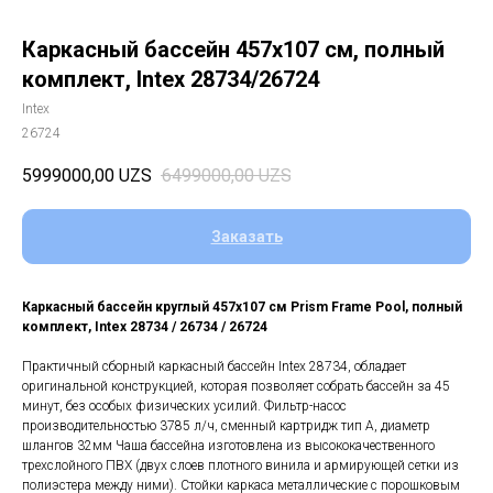
Каркасный бассейн 457х107 cм, полный
комплект, Intex 28734/26724
Intex
26724
5999000,00
UZS
6499000,00
UZS
Заказать
Каркасный бассейн круглый 457х107 cм Prism Frame Pool, полный
комплект, Intex 28734 / 26734 / 26724
Практичный сборный каркасный бассейн Intex 28734, обладает
оригинальной конструкцией, которая позволяет собрать бассейн за 45
минут, без особых физических усилий. Фильтр-насос
производительностью 3785 л/ч, сменный картридж тип А, диаметр
шлангов 32мм Чаша бассейна изготовлена из высококачественного
трехслойного ПВХ (двух слоев плотного винила и армирующей сетки из
полиэстера между ними). Стойки каркаса металлические с порошковым