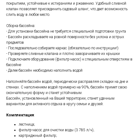
покрытием, устойчивые к истираниям и ржавению. Удобный сливной
клапан позволяет присоединить садовый шланг, что дает возможность
слить воду в любое место.
Сборка бассейна:
- Для установки бассейна не требуется специальной подготовки грунта
- Бассейн раскладываете на ровной поверхности без уклона и острых
предметов
- Последовательно собираете каркас (обязательно по инструкции!)
- Проверяете сливные клапана и плотно заворачиваете их крышки
- Подключаете оборудование (фильтр-насос) к специальным отверстиям в
бассейне
- Далее бассейн необходимо наполнить водой
Наполняйте бассейн водой, периодически расправляя складки на дне и
стенках. С наполнением водой примерно на 90%, бассейн примет свою
окончательную форму и станет устойчивым.
Бассейн, установленный на Вашей территории, станет удачным
вариантом для активного отдыха в кругу семьи и друзей.
Комплектация
:
лестница;
фильтр-насос для очистки воды (3 785 л/ч);
картриджный фильтр;