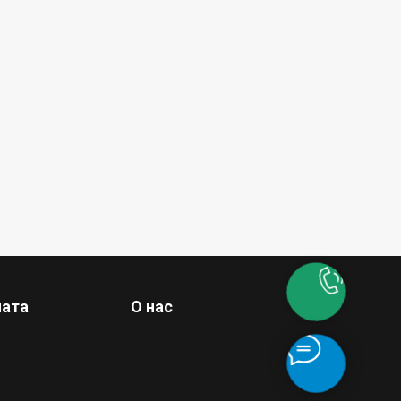
лата
О нас