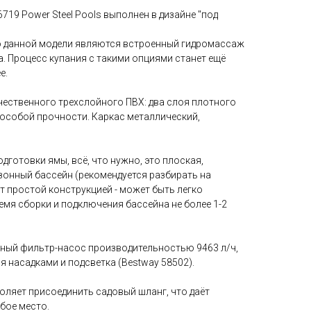
719 Power Steel Pools выполнен в дизайне "под
 данной модели являются встроенный гидромассаж
а. Процесс купания с такими опциями станет ещё
е.
ественного трехслойного ПВХ: два слоя плотного
я особой прочности. Каркас металлический,
дготовки ямы, всё, что нужно, это плоская,
зонный бассейн (рекомендуется разбирать на
т простой конструкцией - может быть легко
емя сборки и подключения бассейна не более 1-2
жный фильтр-насос производительностью 9463 л/ч,
я насадками и подсветка (Bestway 58502).
оляет присоединить садовый шланг, что даёт
бое место.