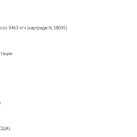
с 9463 л/ч (картридж IV, 58095)
атации
л
(США)