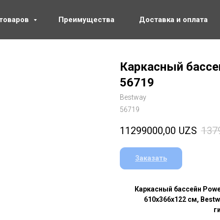
 товаров
Преимущества
Доставка и оплата
Каркасный бассе
56719
Bestway
56719
11299000,00
UZS
137
Заказать
Каркасный бассейн Power
610х366х122 см, Bestw
г