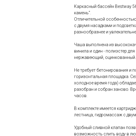
Каркасный бассейн Bestway 56
камень".
Отличительной особенностью
с двумя насадками и подсветк
разнообразнее и увлекательне
Чаша выполнена из высококач
винила и один - полиэстер дл
нержавеющий, оцинкованный.
Не требует бетонирования и по
горизонтальная площадка. Се
холодное время года) обладае
разобран и собран заново. Вр
часов.
В комплекте имеется картрид
лестница, гидромассаж с двум
Удобный сливной клапан позв
возможность слить воду в лю