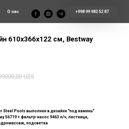
О нас
+998 99 982 52 87
йн 610х366х122 см, Bestway
99000,00
UZS
 Steel Pools выполнен в дизайне "под камень"
ay 56719 + фильтр-насос 9463 л/ч, лестница,
идромассаж, подсветка