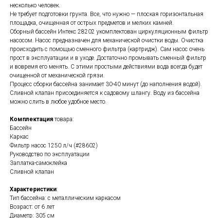
несколько человек.
Не требует подготовки грунта. Все, что нужно — плоская горизонтальная
площадка, очищенная от острых предметов и мелких камней.
Сборный бассейн Интекс 28202 укомплектован циркуляционным фильтр
насосом. Насос предназначен для механической очистки воды. Очистка
происходить с помощью сменного фильтра (картридж). Сам насос очень
прост в эксплуатации и в уходе. Достаточно промывать сменный фильтр
и вовремя его менять. С этими простыми действиями вода всегда будет
очищенной от механической грязи.
Процесс сборки бассейна занимает 30-40 минут (до наполнения водой).
Сливной клапан присоединяется к садовому шлангу. Воду из бассейна
можно слить в любое удобное место.
Комплектация
товара:
Бассейн
Каркас
Фильтр насос 1250 л/ч (#28602)
Руководство по эксплуатации
Заплатка-самоклейка
Сливной клапан
Характеристики
:
Тип бассейна: с металлическим каркасом
Возраст: от 6 лет
Диаметр: 305 см