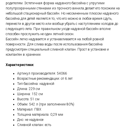
родителям. Эстетичная форма надувного бассейна с упругими
полупрозрачными стенками из прочного винила делает его похожим на
небольшой стационарный бассейн. Но несомненным плюсом надувного
бассейна для детей является то, что его можно в любое время сдуть,
перенести в другое место или вообще убрать с наступлением холодов до
следующего лета. При правильном уходе надувной бассейн вполне
способен прослужить не один летний сезон.
Бассейн легко надувается и устанавливается на любой ровной
поверхности. Для слива воды после использования бассейна
предусмотрен специальный сливной клапан. Прост в установке и
компактен в хранении.
Характеристики:
Артикул производителя: 54066
Возрастные рекомендации: от 6 лет
Тип бассейна: надувной
Длина: 229 см
Ширина: 152 см
Высота: 51 см
Объём: 542 л (при заполнении 80%)
Материал: ПВХ
Толщина материала: 0,29 мм
Дно: не надувное
Сливной клапан: есть