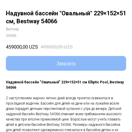
Надувной бассейн "Овальный" 229×152×51
см, Bestway 54066
Bestway
54066
459000,00
UZS
499000,00
UZS
Заказать
Надувной бассейн "Овальный" 229×152×51 см Elliptic Pool, Bestway
54066
С наступлением жарких летних дней всегда приятно освежиться в
прохладной водичке. Бассейн для детей на даче или на лужайке возле
дома порадует детишек перспективой купания с утра до вечера. Детский
надувной бассейн Bestway 54066 отвечает всем требованиям высокого
качества при вполне приемлемой цене. Взрослые могут учить плавать
детей в детском бассейне Bestway 54066. Размеры надувного бассейна
для детей позволяют одновременно плескаться в бассейне детям и их