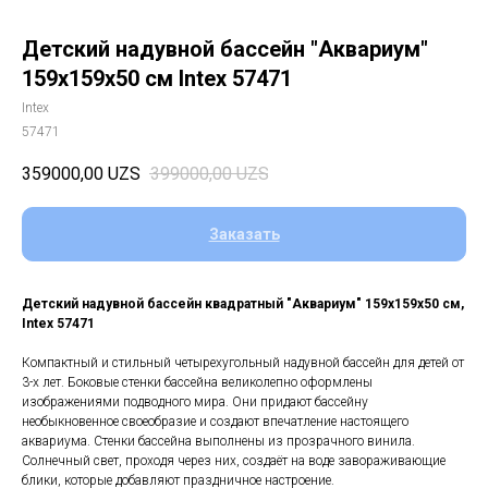
Детский надувной бассейн "Аквариум"
159х159х50 см Intex 57471
Intex
57471
359000,00
UZS
399000,00
UZS
Заказать
Детский надувной бассейн квадратный "Аквариум" 159х159х50 см,
Intex 57471
Компактный и стильный четырехугольный надувной бассейн для детей от
3-х лет. Боковые стенки бассейна великолепно оформлены
изображениями подводного мира. Они придают бассейну
необыкновенное своеобразие и создают впечатление настоящего
аквариума. Стенки бассейна выполнены из прозрачного винила.
Солнечный свет, проходя через них, создаёт на воде завораживающие
блики, которые добавляют праздничное настроение.