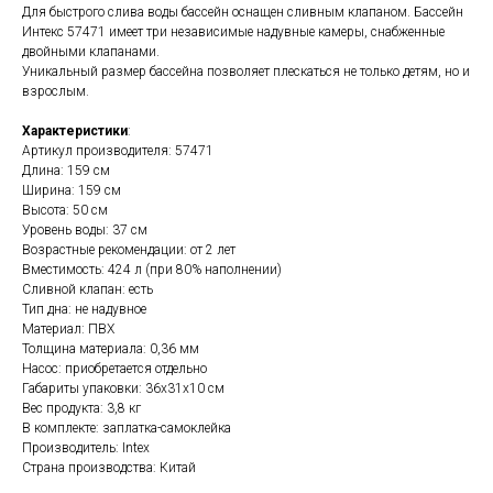
Для быстрого слива воды бассейн оснащен сливным клапаном. Бассейн
Интекс 57471 имеет три независимые надувные камеры, снабженные
двойными клапанами.
Уникальный размер бассейна позволяет плескаться не только детям, но и
взрослым.
Характеристики
:
Артикул производителя: 57471
Длина: 159 см
Ширина: 159 см
Высота: 50 см
Уровень воды: 37 см
Возрастные рекомендации: от 2 лет
Вместимость: 424 л (при 80% наполнении)
Сливной клапан: есть
Тип дна: не надувное
Материал: ПВХ
Толщина материала: 0,36 мм
Насос: приобретается отдельно
Габариты упаковки: 36х31х10 см
Вес продукта: 3,8 кг
В комплекте: заплатка-самоклейка
Производитель: Intex
Страна производства: Китай