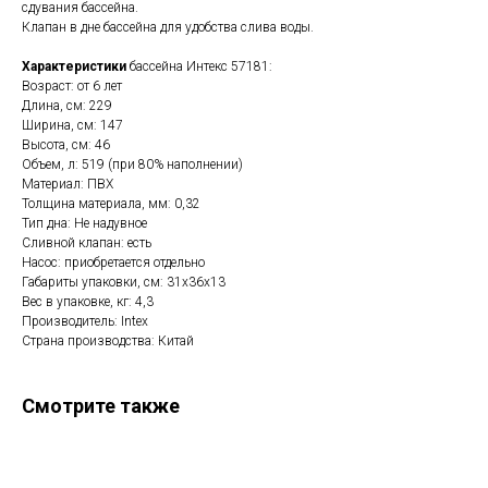
сдувания бассейна.
Клапан в дне бассейна для удобства слива воды.
Характеристики
бассейна Интекс 57181:
Возраст: от 6 лет
Длина, см: 229
Ширина, см: 147
Высота, см: 46
Объем, л: 519 (при 80% наполнении)
Материал: ПВХ
Толщина материала, мм: 0,32
Тип дна: Не надувное
Сливной клапан: есть
Насос: приобретается отдельно
Габариты упаковки, см: 31х36х13
Вес в упаковке, кг: 4,3
Производитель: Intex
Страна производства: Китай
Смотрите также