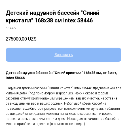
Детский надувной бассейн "Синий
кристалл" 168х38 см Intex 58446
58446
275000,00
UZS
Заказать
Детский надувной бассейн "Синий кристалл" 168х38 см, от 3 лет,
Intex 58446
Надувной детский бассейн "Синий кристал" Intex 58446 предназначен для
купания детей (под присмотром взрослых). Яркий окрас и форма
бассейна станут оригинальным украшением вашего участка, не оставив
равнодушными вас и ваших родных. Небольшой объем бассейна
позволяет воде быстро прогреваться под солнечными лучами, избавляя
ваших детей от ожидания момента когда можно освежиться и весело
провести время, жарким летним днем. Насос для накачивания бассейна
можно приобрести отдельно (в комплект не входит).