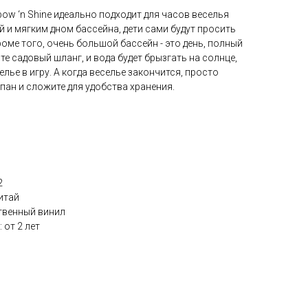
ow ‘n Shine идеально подходит для часов веселья
й и мягким дном бассейна, дети сами будут просить
роме того, очень большой бассейн - это день, полный
те садовый шланг, и вода будет брызгать на солнце,
лье в игру. А когда веселье закончится, просто
апан и сложите для удобства хранения.
2
итай
твенный винил
 от 2 лет