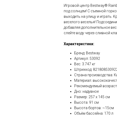
Игровой центр Bestway® Rainb
под солнцем! С съемной горко
выходить на улицу и играть. К
веселого веселья! Подсоедини
добавляя дополнительное весе
слейте воду через сливной кл
Характеристики:
Бренд: Bestway
Артикул: 53092
Вес: 3.747 кг
Штрихкод: 82180853092
Страна производства: К
Материал: высококачес
Рекомендуемый возраст:
Дно: надувное
Размер: 257 х 145 см
Высота: 91 см
Высота бортов: ~15см
Объём бассейна: 170 л