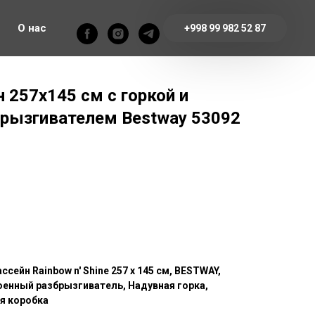
О нас
+998 99 982 52 87
 257х145 см с горкой и
рызгивателем Bestway 53092
сейн Rainbow n' Shine 257 x 145 см, BESTWAY,
троенный разбрызгиватель, Надувная горка,
ая коробка