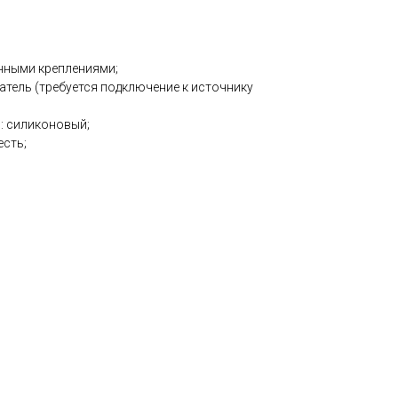
нными креплениями;
тель (требуется подключение к источнику
: силиконовый;
есть;